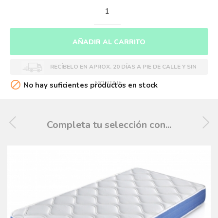
AÑADIR AL CARRITO
RECÍBELO EN APROX. 20 DÍAS A PIE DE CALLE Y SIN

MONTAJE.
No hay suficientes productos en stock
Completa tu selección con...