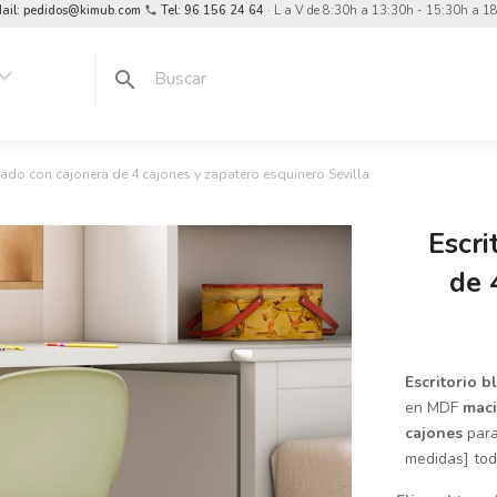
ail: pedidos@kimub.com
Tel: 96 156 24 64
· L a V de 8:30h a 13:30h - 15:30h a 1
phone
rd_arrow_down
search
cado con cajonera de 4 cajones y zapatero esquinero Sevilla
Escri
de 
Escritorio 
en MDF
mac
cajones
para
medidas] tod