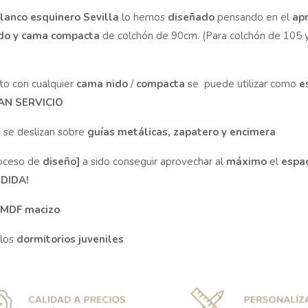
lanco esquinero Sevilla
lo hemos
diseñado
pensando en el
ap
do y cama compacta
de colchón de 90cm. (Para colchón de 105 y
to con cualquier
cama nido
/
compacta
se puede utilizar como
e
N SERVICIO
se deslizan sobre
guías metálicas, zapatero y encimera
roceso de
diseño]
a sido conseguir aprovechar al
máximo
el
espa
DIDA!
MDF
macizo
 los
dormitorios juveniles