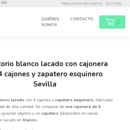
8:00h
PREGUNTAS FRECUENTES
ACCEDER
QUIÉNES
CONTACTO
0
SOMOS
torio blanco lacado con cajonera
4 cajones y zapatero esquinero
Sevilla
blanco lacado
con 4 cajones y
zapatero esquinero
, fabricado
izo
de alta calidad. Se compone de
una cajonera de 4
 guardar objetos y un
zapatero
[disponible en varias
o lacado en
blanco.