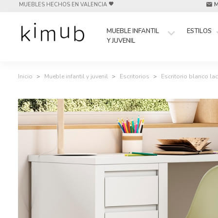
MUEBLES HECHOS EN VALENCIA
M
favorite
mail
keyboard_arrow_down
keyboa
MUEBLE INFANTIL
ESTILOS
Y JUVENIL
Inicio
Mueble infantil y juvenil
Escritorios
Escritorio blanco la